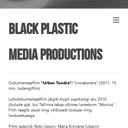
Black plastic
Media Productions
Dokumentaalfilm
"Urban Tundra"
/"Linnatundra" (2011; 15
min, tudengifilm)
Lühidokumentaalfilm jälgib Kopli supiköögi elu 2010
jõulude ajal, kui Tallinna tabas võimas lumetorm "Monica".
Film räägib usust ning võitlusest lootuse ning
lootusetusega.
Filmi autorid: Robi Uppin, Maria Kivirand (Uppin)