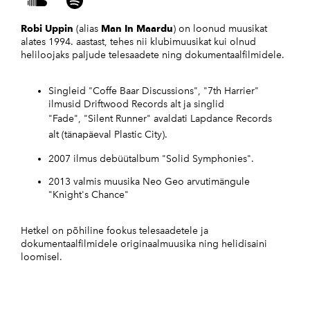
Robi Uppin
(alias
Man In Maardu
) on loonud muusikat
alates 1994. aastast, tehes nii klubimuusikat kui olnud
heliloojaks paljude telesaadete ning dokumentaalfilmidele.
Singleid "Coffe Baar Discussions", "7th Harrier"
ilmusid Driftwood Records alt ja singlid
"Fade", "Silent Runner" avaldati
Lapdance Records
alt
(tänapäeval
Plastic City).
2007 ilmus debüütalbum "Solid Symphonies".
2013 valmis muusika Neo Geo arvutimängule
"Knight's Chance"
Hetkel on põhiline fookus telesaadetele ja
dokumentaalfilmidele originaalmuusika ning helidisaini
loomisel.